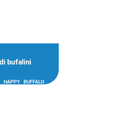
i bufalini
O HAPPY BUFFALO
disposizione oltre
tecnica, una gamma