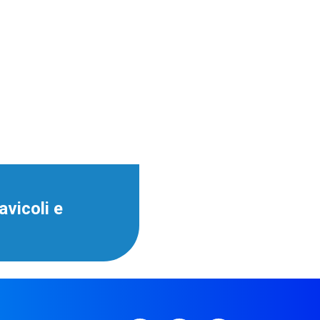
tti per l'igiene della
ccoli, degli impianti
dei ricoveri dove
le.
ostro piano di
icazione
avicoli e
O HAPPY POULTRY