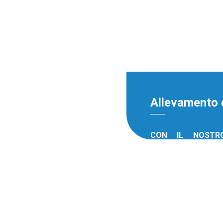
Allevamento d
CON IL NOST
PROGRAMS
Klareco mette a d
all’assistenza te