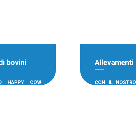
i bovini
Allevamenti d
RO HAPPY COW
CON IL NOSTR
PROGRAMS
isposizione oltre
Klareco mette a 
cnica, una gamma
all’assistenza 