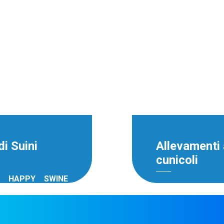
i per l'igiene della
differente di prodo
oli, degli impianti
mammella, degli zo
ei ricoveri dove
di mungitura e 
li.
soggiornano le bufa
tro piano di
Scopri il n
azione
sanif
i Suini
Allevamenti 
cunicoli
O HAPPY SWINE
CON IL NOSTR
PROGRAMS