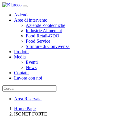
Skip
Toggle
to
navigation
Azienda
content
Aree di intervento
Aziende Zootecniche
Industrie Alimentari
Food Retail-GDO
Food Service
Strutture di Convivenza
Prodotti
Media
Eventi
News
Contatti
Lavora con noi
Area Riservata
Home Page
ISONET FORTE
Go back